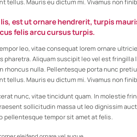
unt tellus. Mauris eu dictum mi. Vivamus non finib
is, est ut ornare hendrerit, turpis mauri
cus felis arcu cursus turpis.
empor leo, vitae consequat lorem ornare ultrici
ies pharetra. Aliquam suscipit leo vel est fringilla
on rhoncus nulla. Pellentesque porta nunc preti
unt tellus. Mauris eu dictum mi. Vivamus non finib
erat nunc, vitae tincidunt quam. In molestie fri
raesent sollicitudin massa ut leo dignissim auct
io pellentesque tempor sit amet at felis.
corper eleifend ornare vel augue