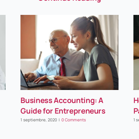
Business Accounting: A
H
Guide for Entrepreneurs
P
1 septiembre, 2020
|
0 Comments
1 