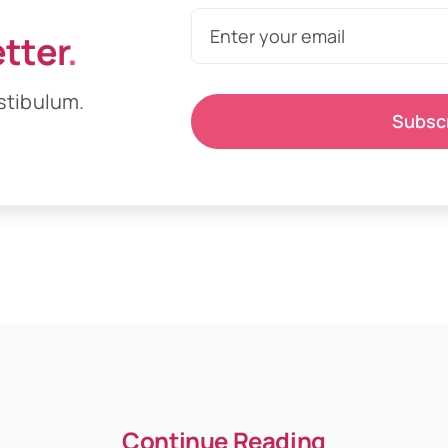
etter
.
stibulum.
Subsc
Continue Reading