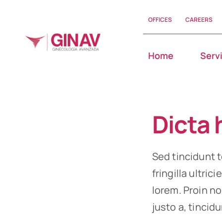
Skip
OFFICES
CAREERS
to
content
Home
Serv
Dicta 
Sed tincidunt t
fringilla ultric
lorem. Proin n
justo a, tincid