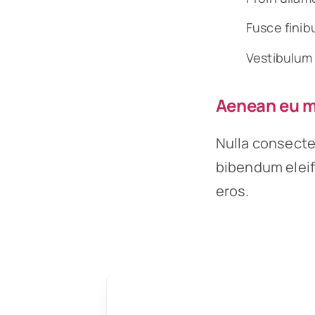
Fusce finib
Vestibulum 
Aenean eu me
Nulla consecte
bibendum eleif
eros.