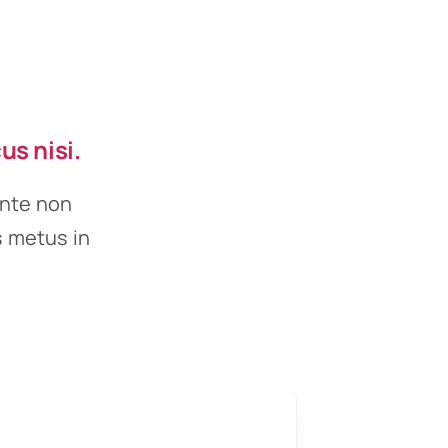
us nisi.
ante non
s metus in