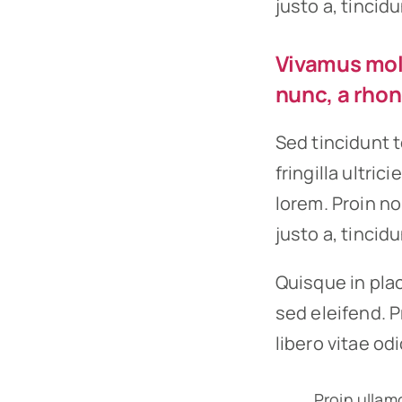
justo a, tincid
Vivamus moll
nunc, a rhon
Sed tincidunt t
fringilla ultric
lorem. Proin n
justo a, tincid
Quisque in plac
sed eleifend. P
libero vitae od
Proin ullam