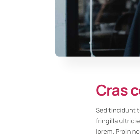
Cras c
Sed tincidunt t
fringilla ultric
lorem. Proin n