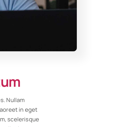
ctum
es. Nullam
 laoreet in eget
um, scelerisque