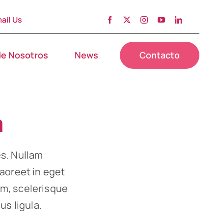
ail Us
de Nosotros
News
Contacto
a
es. Nullam
 laoreet in eget
um, scelerisque
us ligula.