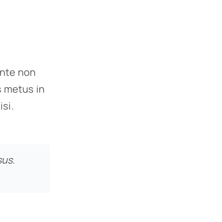
ante non
s metus in
isi.
sus.