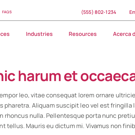
(555) 802-1234
Em
FAQS
ices
Industries
Resources
Acerca 
hic harum et occaec
empor leo, vitae consequat lorem ornare ultrici
ies pharetra. Aliquam suscipit leo vel est fringilla
on rhoncus nulla. Pellentesque porta nunc preti
unt tellus. Mauris eu dictum mi. Vivamus non finib