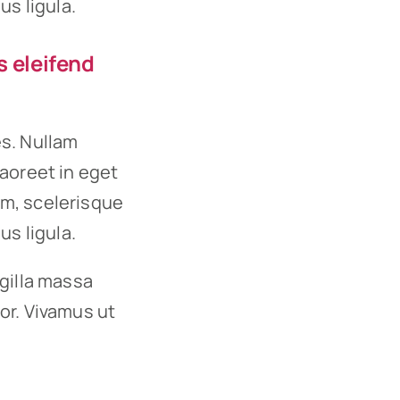
us ligula.
s eleifend
es. Nullam
 laoreet in eget
um, scelerisque
us ligula.
ngilla massa
or. Vivamus ut