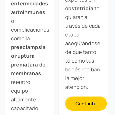
enfermedades
obstetricia
te
autoinmunes
guiarán a
o
través de cada
complicaciones
etapa,
como la
asegurándose
preeclampsia
de que tanto
o ruptura
tú como tus
prematura de
bebés reciban
membranas
,
la mejor
nuestro
atención.
equipo
altamente
Contacto
capacitado