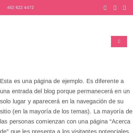
Skip
462 622 4472
to
content
Toggle
Navigati
Inicio
Acerca de Nosotros
Esta es una página de ejemplo. Es diferente a
una entrada del blog porque permanecerá en un
Ginecología y Obstetricia
solo lugar y aparecerá en la navegación de su
sitio (en la mayoría de los temas). La mayoría de
Urología Ginecológica
las personas comienzan con una página “Acerca
de” que les presenta a los visitantes potenciales